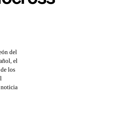
eón del
ñol, el
 de los
l
noticia