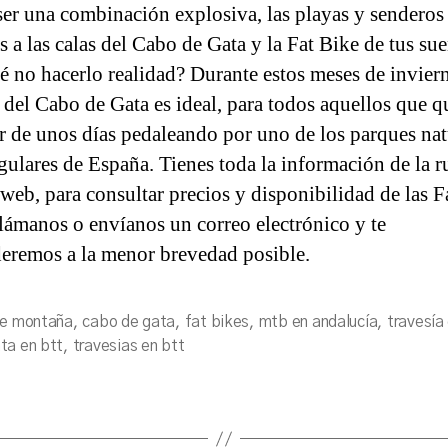
ser una combinación explosiva, las playas y senderos
a
s a las calas del Cabo de Gata y la Fat Bike de tus s
é no hacerlo realidad? Durante estos meses de inviern
a del Cabo de Gata es ideal, para todos aquellos que q
ar de unos días pedaleando por uno de los parques nat
gulares de España. Tienes toda la información de la r
 web, para consultar precios y disponibilidad de las F
llámanos o envíanos un correo electrónico y te
eremos a la menor brevedad posible.
de montaña
,
cabo de gata
,
fat bikes
,
mtb en andalucía
,
travesía
s
ta en btt
,
travesias en btt