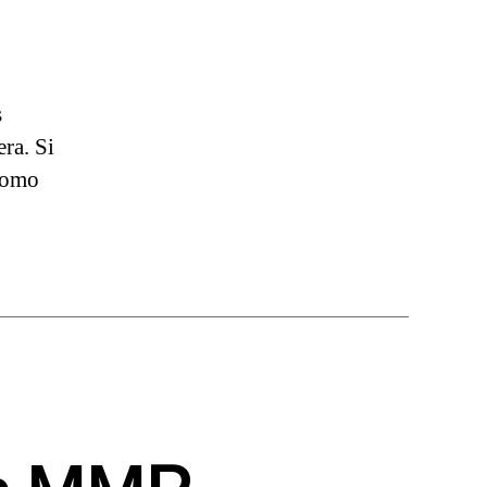
s
ra. Si
 como