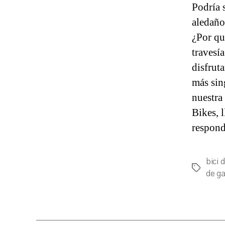
Podría 
aledaño
¿Por qu
travesí
disfrut
más sin
nuestra
Bikes, 
respond
bici 
Etiqueta
de ga