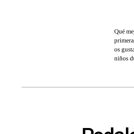
Qué mej
primera
os gust
niños d