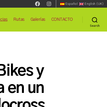
Facebook
Instagram
Español
English (UK)
cias
Rutas
Galerías
CONTACTO
Search
Bikes y
a en un
locross