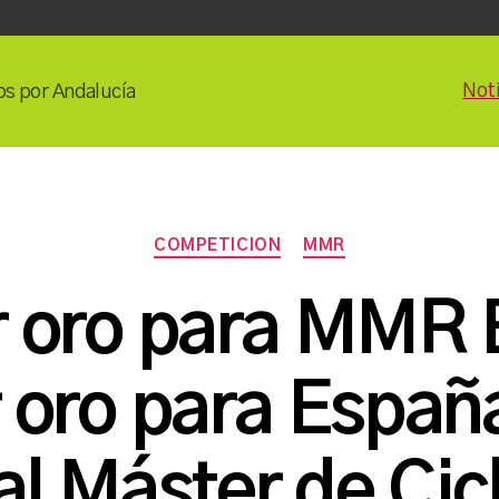
Noti
os por Andalucía
Categorías
COMPETICION
MMR
 oro para MMR 
 oro para Españ
P
o
l Máster de Cic
r