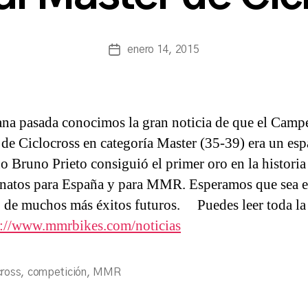
a
s
a
Autor
enero 14, 2015
Fecha
n
de
de
c
la
la
h
entrada
entrada
b
na pasada conocimos la gran noticia de que el Camp
a
e Ciclocross en categoría Master (35-39) era un espa
no Bruno Prieto consiguió el primer oro en la historia
atos para España y para MMR. Esperamos que sea e
 de muchos más éxitos futuros. Puedes leer toda la 
p://www.mmrbikes.com/noticias
cross
,
competición
,
MMR
s