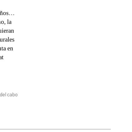
ueños…
o, la
uieran
urales
uta en
at
 del cabo