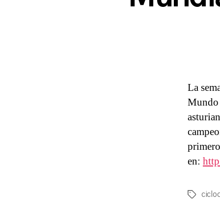
La sema
Mundo d
asturia
campeon
primero
en:
htt
ciclo
Etiqueta