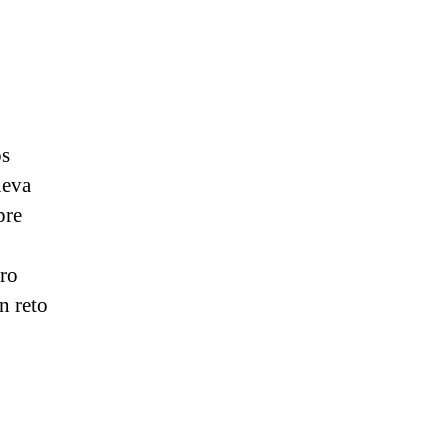
os
ueva
pre
tro
n reto