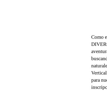
Como el
DIVERti
aventur
buscand
natural
Vertica
para nue
inscrip