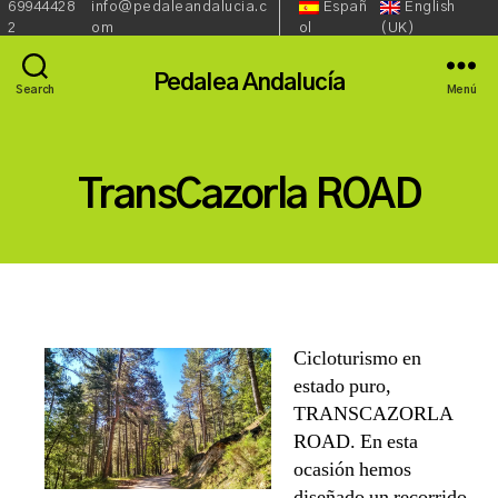
69944428
info@pedaleandalucia.c
Españ
English
Redes
Lenguaje::
Phone:
Email:
2
om
ol
(UK)
Sociales::
Pedalea Andalucía
Search
Menú
TransCazorla ROAD
Cicloturismo en
estado puro,
TRANSCAZORLA
ROAD. En esta
ocasión hemos
diseñado un recorrido