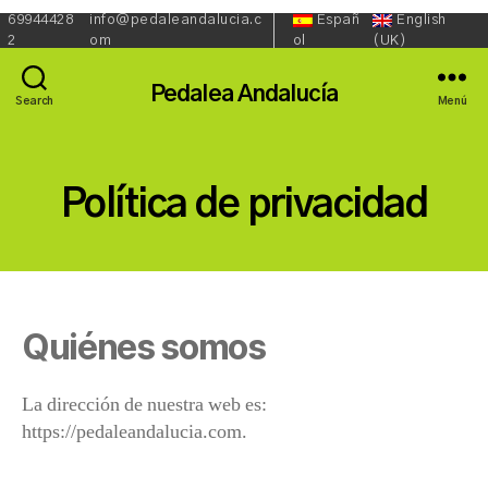
69944428
info@pedaleandalucia.c
Españ
English
Redes
Lenguaje::
Phone:
Email:
2
om
ol
(UK)
Sociales::
Pedalea Andalucía
Search
Menú
Política de privacidad
Quiénes somos
La dirección de nuestra web es:
https://pedaleandalucia.com.