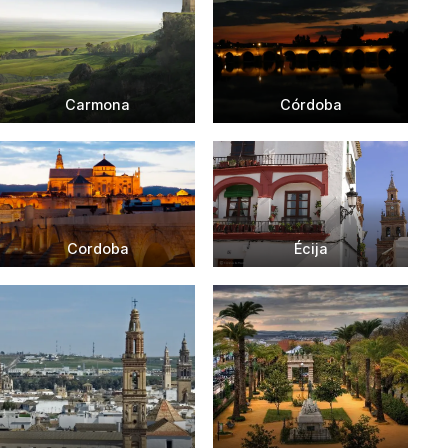
Carmona
Córdoba
Cordoba
Écija