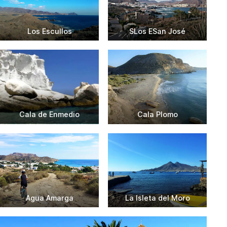
Los Escullos
SLos ESan José
Cala de Enmedio
Cala Plomo
Agua Amarga
La Isleta del Moro