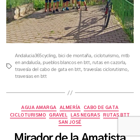
Andalucia365cycling
,
bici de montaña
,
cicloturismo
,
mtb
en andalucía
,
pueblos blancos en btt
,
rutas en cazorla
,
Etiquetas
travesía del cabo de gata en btt
,
travesías ciclorutismo
,
travesias en btt
Categorías
AGUA AMARGA
ALMERÍA
CABO DE GATA
CICLOTURISMO
GRAVEL
LAS NEGRAS
RUTAS BTT
P
SAN JOSÉ
o
r
Mirador de la Amatista
a