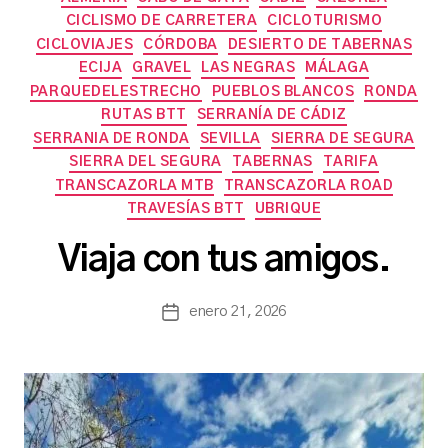
CICLISMO DE CARRETERA
CICLOTURISMO
CICLOVIAJES
CÓRDOBA
DESIERTO DE TABERNAS
ECIJA
GRAVEL
LAS NEGRAS
MÁLAGA
PARQUEDELESTRECHO
PUEBLOS BLANCOS
RONDA
RUTAS BTT
SERRANÍA DE CÁDIZ
SERRANIA DE RONDA
SEVILLA
SIERRA DE SEGURA
SIERRA DEL SEGURA
TABERNAS
TARIFA
TRANSCAZORLA MTB
TRANSCAZORLA ROAD
P
TRAVESÍAS BTT
UBRIQUE
o
r
Viaja con tus amigos.
a
s
a
Autor
enero 21, 2026
Fecha
n
de
de
c
la
la
h
entrada
entrada
b
a