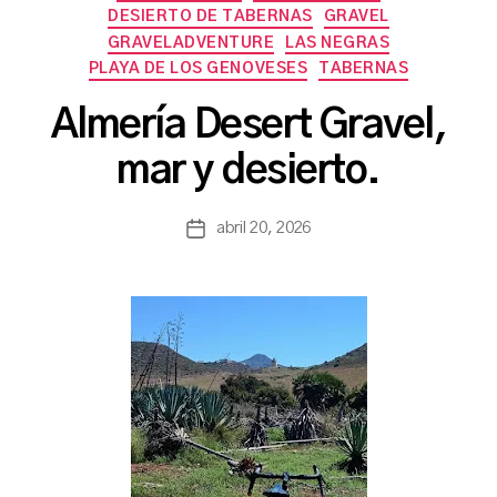
DESIERTO DE TABERNAS
GRAVEL
GRAVELADVENTURE
LAS NEGRAS
PLAYA DE LOS GENOVESES
TABERNAS
P
Almería Desert Gravel,
o
r
mar y desierto.
a
s
a
Autor
abril 20, 2026
Fecha
n
de
de
c
la
la
h
entrada
entrada
b
a