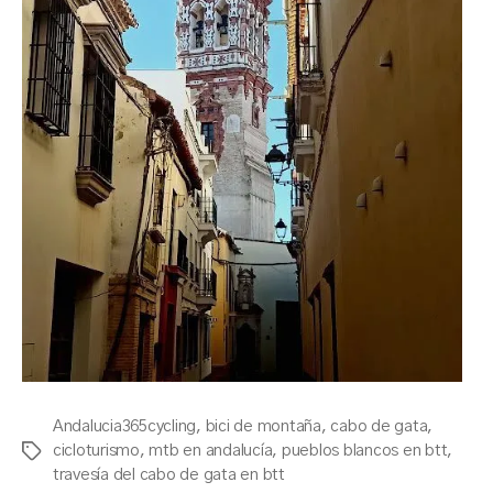
Andalucia365cycling
,
bici de montaña
,
cabo de gata
,
cicloturismo
,
mtb en andalucía
,
pueblos blancos en btt
,
Etiquetas
travesía del cabo de gata en btt