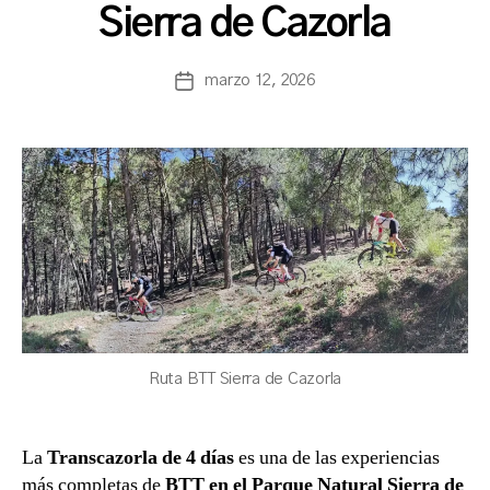
Sierra de Cazorla
a
s
a
Autor
marzo 12, 2026
Fecha
n
de
de
c
la
la
h
entrada
entrada
b
a
Ruta BTT Sierra de Cazorla
La
Transcazorla de 4 días
es una de las experiencias
más completas de
BTT en el Parque Natural Sierra de