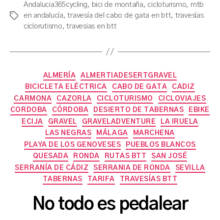
Andalucia365cycling
,
bici de montaña
,
cicloturismo
,
mtb
en andalucía
,
travesía del cabo de gata en btt
,
travesías
Etiquetas
ciclorutismo
,
travesias en btt
Categorías
ALMERÍA
ALMERTIADESERTGRAVEL
BICICLETA ELÉCTRICA
CABO DE GATA
CADIZ
CARMONA
CAZORLA
CICLOTURISMO
CICLOVIAJES
CORDOBA
CÓRDOBA
DESIERTO DE TABERNAS
EBIKE
ECIJA
GRAVEL
GRAVELADVENTURE
LA IRUELA
LAS NEGRAS
MÁLAGA
MARCHENA
PLAYA DE LOS GENOVESES
PUEBLOS BLANCOS
QUESADA
RONDA
RUTAS BTT
SAN JOSÉ
SERRANÍA DE CÁDIZ
SERRANIA DE RONDA
SEVILLA
P
TABERNAS
TARIFA
TRAVESÍAS BTT
o
r
No todo es pedalear
a
s