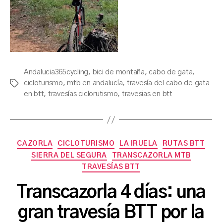
Andalucia365cycling
,
bici de montaña
,
cabo de gata
,
cicloturismo
,
mtb en andalucía
,
travesía del cabo de gata
Etiquetas
en btt
,
travesías ciclorutismo
,
travesias en btt
Categorías
CAZORLA
CICLOTURISMO
LA IRUELA
RUTAS BTT
SIERRA DEL SEGURA
TRANSCAZORLA MTB
TRAVESÍAS BTT
Transcazorla 4 días: una
P
gran travesía BTT por la
o
r