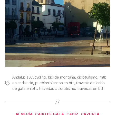
Andalucia365cycling
,
bici de montaña
,
cicloturismo
,
mtb
en andalucía
,
pueblos blancos en btt
,
travesía del cabo
Etiquetas
de gata en btt
,
travesías ciclorutismo
,
travesias en btt
Categorías
ALMERÍA
CABO DE GATA
CADIZ
CAZORLA