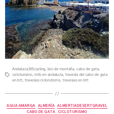
Andalucia365cycling
,
bici de montaña
,
cabo de gata
,
cicloturismo
,
mtb en andalucía
,
travesía del cabo de gata
Etiquetas
en btt
,
travesías ciclorutismo
,
travesias en btt
Categorías
AGUA AMARGA
ALMERÍA
ALMERTIADESERTGRAVEL
CABO DE GATA
CICLOTURISMO