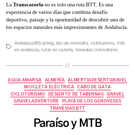
La
Transcazorla
no es solo una ruta BTT. Es una
experiencia de varios días que combina desafío
deportivo, paisaje y la oportunidad de descubrir uno de
los espacios naturales más impresionantes de Andalucía.
Andalucia365cycling
,
bici de montaña
,
cicloturismo
,
mtb
Etiquetas
en andalucía
,
rutas en cazorla
,
travesías ciclorutismo
Categorías
AGUA AMARGA
ALMERÍA
ALMERTIADESERTGRAVEL
BICICLETA ELÉCTRICA
CABO DE GATA
CICLOTURISMO
DESIERTO DE TABERNAS
GRAVEL
GRAVELADVENTURE
PLAYA DE LOS GENOVESES
P
TRAVESÍAS BTT
o
r
Paraíso y MTB
a
s