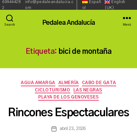
69944428
info@pedaleandalucia.c
Españ
English
Redes
Lenguaje::
Phone:
Email:
2
om
ol
(UK)
Sociales::
Pedalea Andalucía
Search
Menú
Etiqueta:
bici de montaña
Categorías
AGUA AMARGA
ALMERÍA
CABO DE GATA
CICLOTURISMO
LAS NEGRAS
P
PLAYA DE LOS GENOVESES
o
r
Rincones Espectaculares
a
s
a
Autor
abril 23, 2026
Fecha
n
de
de