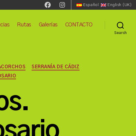
Facebook
Instagram
Español
English (UK)
cias
Rutas
Galerías
CONTACTO
Search
ACORCHOS
SERRANÍA DE CÁDIZ
OSARIO
os.
osario