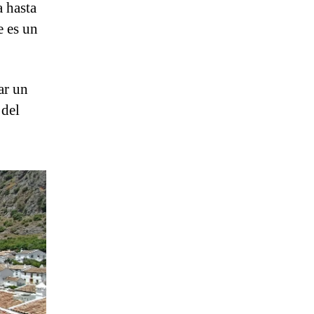
a hasta
e es un
ar un
 del