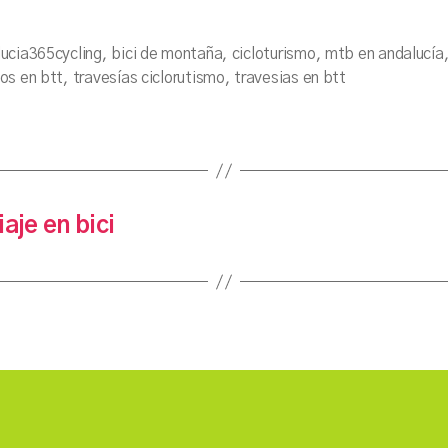
ucia365cycling
,
bici de montaña
,
cicloturismo
,
mtb en andalucía
s
os en btt
,
travesías ciclorutismo
,
travesias en btt
iaje en bici