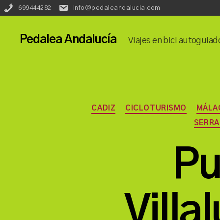
Redes
Lenguaje::
699444282
info@pedaleandalucia.com
Phone:
Email:
Sociales::
Pedalea Andalucía
Viajes en bici autoguiad
CADIZ
CICLOTURISMO
MÁLA
SERRA
Pu
Villa