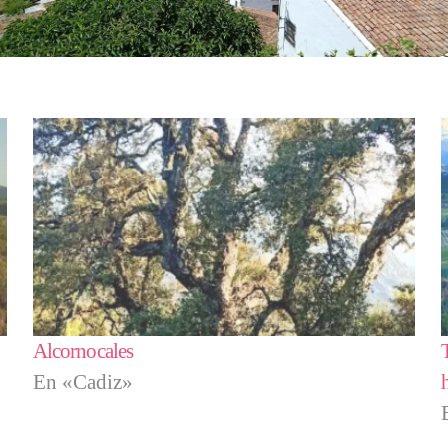
Alcornocales
En «Cadiz»