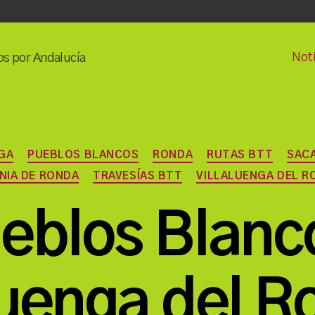
Noti
os por Andalucía
Categorías
GA
PUEBLOS BLANCOS
RONDA
RUTAS BTT
SAC
NIA DE RONDA
TRAVESÍAS BTT
VILLALUENGA DEL R
eblos Blanc
luenga del R