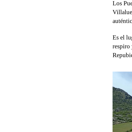
Los Pue
Villalu
auténti
Es el l
respiro
Repubi