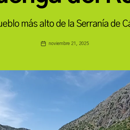
P
o
r
ueblo más alto de la Serranía de C
a
s
a
Autor
noviembre 21, 2025
Fecha
n
de
de
c
la
la
h
entrada
entrada
b
a