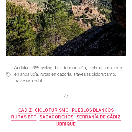
Andalucia365cycling
,
bici de montaña
,
cicloturismo
,
mtb
en andalucía
,
rutas en cazorla
,
travesías ciclorutismo
,
Tags
travesias en btt
Categories
CADIZ
CICLOTURISMO
PUEBLOS BLANCOS
RUTAS BTT
SACACORCHOS
SERRANÍA DE CÁDIZ
UBRIQUE