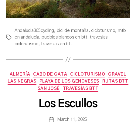
Andalucia365cycling
,
bici de montaña
,
cicloturismo
,
mtb
en andalucía
,
pueblos blancos en btt
,
travesías
Tags
ciclorutismo
,
travesias en btt
Categories
ALMERÍA
CABO DE GATA
CICLOTURISMO
GRAVEL
LAS NEGRAS
PLAYA DE LOS GENOVESES
RUTAS BTT
B
SAN JOSÉ
TRAVESÍAS BTT
y
a
Los Escullos
s
a
Post
March 11, 2025
n
Post
author
c
date
h