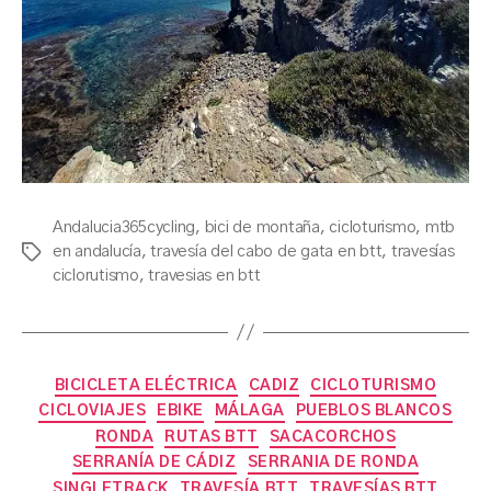
Andalucia365cycling
,
bici de montaña
,
cicloturismo
,
mtb
en andalucía
,
travesía del cabo de gata en btt
,
travesías
Tags
ciclorutismo
,
travesias en btt
Categories
BICICLETA ELÉCTRICA
CADIZ
CICLOTURISMO
CICLOVIAJES
EBIKE
MÁLAGA
PUEBLOS BLANCOS
RONDA
RUTAS BTT
SACACORCHOS
SERRANÍA DE CÁDIZ
SERRANIA DE RONDA
SINGLETRACK
TRAVESÍA BTT
TRAVESÍAS BTT