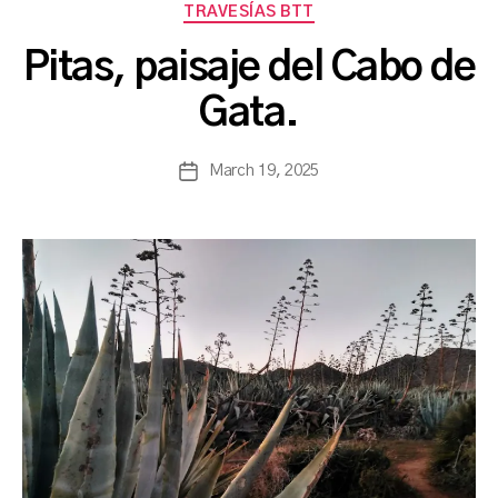
TRAVESÍAS BTT
B
Pitas, paisaje del Cabo de
y
a
Gata.
s
a
Post
March 19, 2025
n
Post
author
c
date
h
b
a