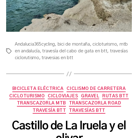
Andalucia365cycling
,
bici de montaña
,
cicloturismo
,
mtb
en andalucía
,
travesía del cabo de gata en btt
,
travesías
Tags
ciclorutismo
,
travesias en btt
Categories
BICICLETA ELÉCTRICA
CICLISMO DE CARRETERA
CICLOTURISMO
CICLOVIAJES
GRAVEL
RUTAS BTT
TRANSCAZORLA MTB
TRANSCAZORLA ROAD
TRAVESÍA BTT
TRAVESÍAS BTT
B
Castillo de La Iruela y el
y
a