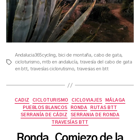
Andalucia365cycling
,
bici de montaña
,
cabo de gata
,
cicloturismo
,
mtb en andalucía
,
travesía del cabo de gata
Tags
en btt
,
travesías ciclorutismo
,
travesias en btt
Categories
CADIZ
CICLOTURISMO
CICLOVIAJES
MÁLAGA
PUEBLOS BLANCOS
RONDA
RUTAS BTT
SERRANÍA DE CÁDIZ
SERRANIA DE RONDA
TRAVESÍAS BTT
B
Ronda. Comiezo de la
y