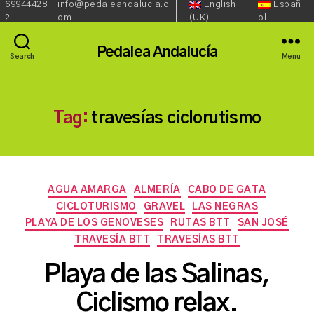
69944428
info@pedaleandalucia.c
English
Españ
Redes
Language::
Phone:
Email:
2
om
(UK)
ol
Sociales::
Pedalea Andalucía
Search
Menu
Tag:
travesías ciclorutismo
Categories
AGUA AMARGA
ALMERÍA
CABO DE GATA
CICLOTURISMO
GRAVEL
LAS NEGRAS
PLAYA DE LOS GENOVESES
RUTAS BTT
SAN JOSÉ
TRAVESÍA BTT
TRAVESÍAS BTT
B
Playa de las Salinas,
y
a
Ciclismo relax.
s