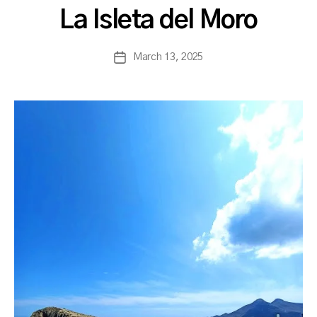
a
La Isleta del Moro
s
a
Post
March 13, 2025
n
Post
author
c
date
h
b
a