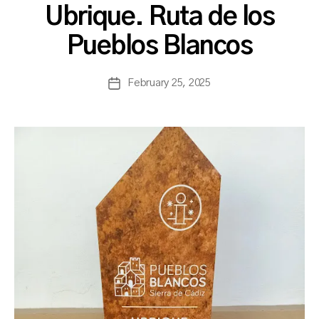
B
Ubrique. Ruta de los
y
a
Pueblos Blancos
s
a
Post
February 25, 2025
n
Post
author
c
date
h
b
a