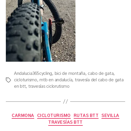
Andalucia365cycling
,
bici de montaña
,
cabo de gata
,
cicloturismo
,
mtb en andalucía
,
travesía del cabo de gata
Tags
en btt
,
travesías ciclorutismo
Categories
CARMONA
CICLOTURISMO
RUTAS BTT
SEVILLA
TRAVESÍAS BTT