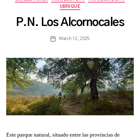
B
UBRIQUE
y
a
P.N. Los Alcornocales
s
a
Post
March 12, 2025
n
Post
author
c
date
h
b
a
Este parque natural, situado entre las provincias de