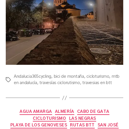
Andalucia365cycling
,
bici de montaña
,
cicloturismo
,
mtb
Tags
en andalucía
,
travesías ciclorutismo
,
travesias en btt
Categories
AGUA AMARGA
ALMERÍA
CABO DE GATA
CICLOTURISMO
LAS NEGRAS
PLAYA DE LOS GENOVESES
RUTAS BTT
SAN JOSÉ