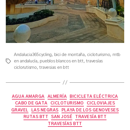
Andalucia365cycling
,
bici de montaña
,
cicloturismo
,
mtb
en andalucía
,
pueblos blancos en btt
,
travesías
Tags
ciclorutismo
,
travesias en btt
Categories
AGUA AMARGA
ALMERÍA
BICICLETA ELÉCTRICA
CABO DE GATA
CICLOTURISMO
CICLOVIAJES
GRAVEL
LAS NEGRAS
PLAYA DE LOS GENOVESES
RUTAS BTT
SAN JOSÉ
TRAVESÍA BTT
B
TRAVESÍAS BTT
y