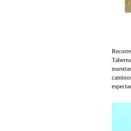
Recorre
Tabernas
nuestras
caminos
especta