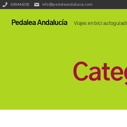
Redes
Language::
699444282
info@pedaleandalucia.com
Phone:
Email:
Sociales::
Pedalea Andalucía
Viajes en bici autoguiad
Cate