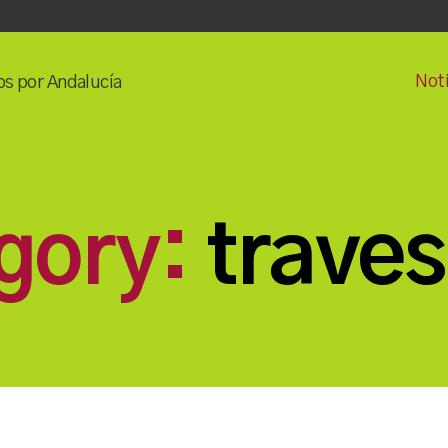
Noti
os por Andalucía
gory:
traves