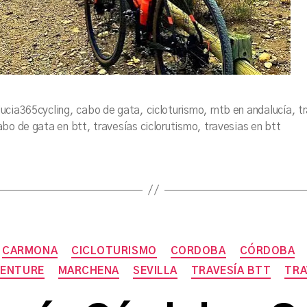
ucia365cycling
,
cabo de gata
,
cicloturismo
,
mtb en andalucía
,
t
abo de gata en btt
,
travesías ciclorutismo
,
travesias en btt
Categories
CARMONA
CICLOTURISMO
CORDOBA
CÓRDOBA
VENTURE
MARCHENA
SEVILLA
TRAVESÍA BTT
TRA
B