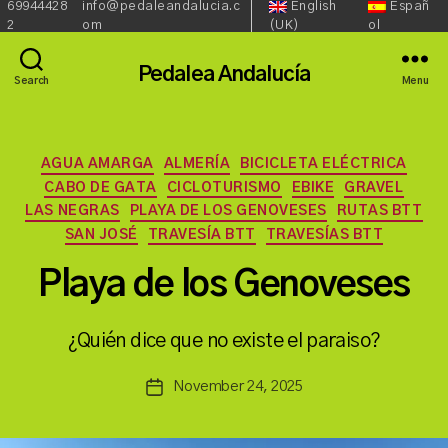
69944428
info@pedaleandalucia.c
English
Españ
Redes
Language::
Phone:
Email:
2
om
(UK)
ol
Sociales::
Pedalea Andalucía
Search
Menu
Categories
AGUA AMARGA
ALMERÍA
BICICLETA ELÉCTRICA
CABO DE GATA
CICLOTURISMO
EBIKE
GRAVEL
LAS NEGRAS
PLAYA DE LOS GENOVESES
RUTAS BTT
SAN JOSÉ
TRAVESÍA BTT
TRAVESÍAS BTT
Playa de los Genoveses
B
y
a
¿Quién dice que no existe el paraiso?
s
a
Post
November 24, 2025
n
Post
author
c
date
h