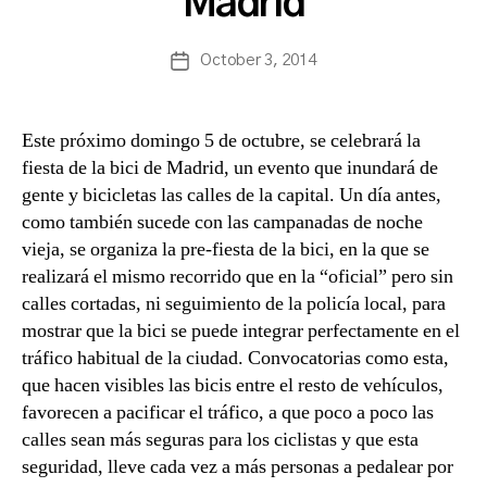
Madrid
s
a
Post
October 3, 2014
n
Post
author
c
date
h
b
Este próximo domingo 5 de octubre, se celebrará la
a
fiesta de la bici de Madrid, un evento que inundará de
gente y bicicletas las calles de la capital. Un día antes,
como también sucede con las campanadas de noche
vieja, se organiza la pre-fiesta de la bici, en la que se
realizará el mismo recorrido que en la “oficial” pero sin
calles cortadas, ni seguimiento de la policía local, para
mostrar que la bici se puede integrar perfectamente en el
tráfico habitual de la ciudad. Convocatorias como esta,
que hacen visibles las bicis entre el resto de vehículos,
favorecen a pacificar el tráfico, a que poco a poco las
calles sean más seguras para los ciclistas y que esta
seguridad, lleve cada vez a más personas a pedalear por