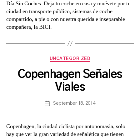
Día Sin Coches. Deja tu coche en casa y muévete por tu
ciudad en transporte público, sistemas de coche
compartido, a pie o con nuestra querida e inseparable
compañera, la BICI.
Categories
UNCATEGORIZED
B
Copenhagen Señales
y
a
Viales
s
a
Post
September 18, 2014
n
Post
author
c
date
h
b
Copenhagen, la ciudad ciclista por antonomasia, solo
a
hay que ver la gran variedad de señalética que tienen