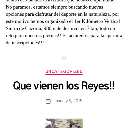
No paramos, estamos siempre buscando nuevas
opciones para disfrutar del deporte en la naturaleza, por
este motivo hemos organizado el 1er Kilómetro Vertical
Sierra de Cazorla, 980m de desnivel en 7 km, todo un
reto para nuestras piernas!! Estad atentos para la apertura
de inscripciones!!!
B
Categories
UNCATEGORIZED
y
a
Que vienen los Reyes!!
s
a
Post
January 5, 2015
n
Post
author
c
date
h
b
a