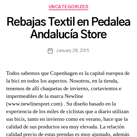
Categories
UNCATEGORIZED
B
Rebajas Textil en Pedalea
y
a
Andalucía Store
s
a
Post
January 28, 2015
n
Post
author
c
date
h
b
Todos sabemos que Copenhagen es la capital europea de
a
la bici en todos los aspectos. Nosotros, en la tienda,
tenemos de allí chaquetas de invierno, cortavientos e
impermeables de la marca Newline
(www.newlinesport.com) . Su diseño basado en la
experiencia de los miles de ciclistas que a diario utilizan
sus bicis, tanto en invierno como en verano, hace que la
calidad de sus productos sea muy elevada. La relación
calidad precio de estas prendas es muy ajustado, además