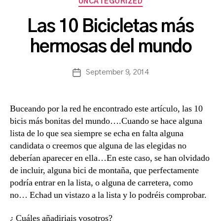
Categories
UNCATEGORIZED
B
Las 10 Bicicletas más
y
a
hermosas del mundo
s
a
Post
September 9, 2014
n
Post
author
c
date
h
b
Buceando por la red he encontrado este artículo, las 10
a
bicis más bonitas del mundo….Cuando se hace alguna
lista de lo que sea siempre se echa en falta alguna
candidata o creemos que alguna de las elegidas no
deberían aparecer en ella…En este caso, se han olvidado
de incluir, alguna bici de montaña, que perfectamente
podría entrar en la lista, o alguna de carretera, como
no… Echad un vistazo a la lista y lo podréis comprobar.
¿ Cuáles añadiriais vosotros?