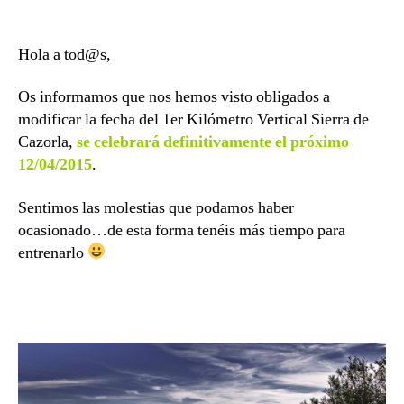
c
date
h
b
Hola a tod@s,
a
Os informamos que nos hemos visto obligados a
modificar la fecha del 1er Kilómetro Vertical Sierra de
Cazorla,
se celebrará definitivamente el próximo
12/04/2015
.
Sentimos las molestias que podamos haber
ocasionado…de esta forma tenéis más tiempo para
entrenarlo