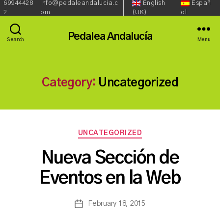
69944428
info@pedaleandalucia.c
English
Españ
Redes
Language::
Phone:
Email:
2
om
(UK)
ol
Sociales::
Pedalea Andalucía
Search
Menu
Category:
Uncategorized
Categories
UNCATEGORIZED
B
Nueva Sección de
y
a
Eventos en la Web
s
a
Post
February 18, 2015
n
Post
author
c
date