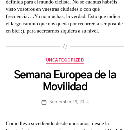
definida para el mundo ciclista. No sé cuantas habréis
visto vosotros en vuestras ciudades o con qué
frecuencia….Yo no muchas, la verdad. Esto que indica
el largo camino que nos queda por recorrer, a ser posible
en bici ;), para acercarnos siquiera a su nivel.
Categories
UNCATEGORIZED
B
Semana Europea de la
y
a
Movilidad
s
a
Post
September 16, 2014
n
Post
author
c
date
h
b
Como lleva sucediendo desde unos años, desde la
a