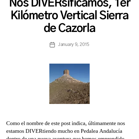
Nos DIVERsificamos, 1er
B
Kilómetro Vertical Sierra
y
a
de Cazorla
s
a
Post
January 9, 2015
n
Post
author
c
date
h
b
a
Como el nombre de este post indica, últimamente nos
estamos DIVERtiendo mucho en Pedalea Andalucía
dentro de una nueva aventura que hemos emprendido.