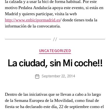
la calzada y a usar la bici de forma habitual. Por este
motivo Pedalea Andalucía apoya este evento, si estás en
Madrid y quieres participar, visita la web
http://www.enbicipormadrid.es
/ donde tienes toda la
información de la convocatoria.
B
Categories
UNCATEGORIZED
y
a
La ciudad, sin Mi coche!!
s
a
Post
September 22, 2014
n
Post
author
c
date
h
b
Dentro de las iniciativas que se llevan a cabo a lo largo
a
de la Semana Europea de la Movilidad, como final de
fiesta se ha declarado este día, 22 de septiembre como el