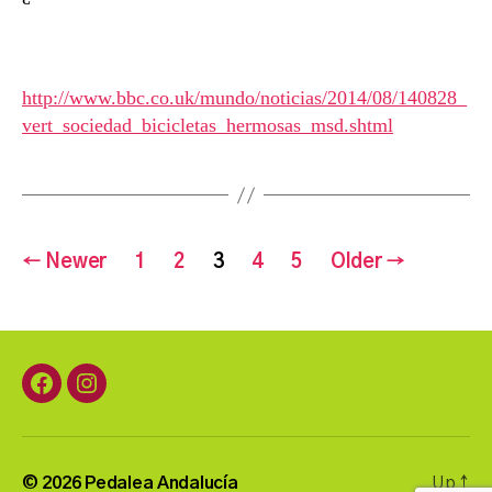
http://www.bbc.co.uk/mundo/noticias/2014/08/140828_
vert_sociedad_bicicletas_hermosas_msd.shtml
Posts
←
Newer
1
2
3
4
5
Older
→
navigation
Facebook
Instagram
© 2026
Pedalea Andalucía
Up
↑