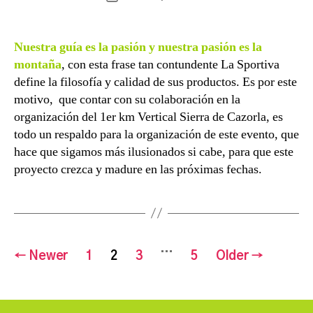
author
c
date
h
b
Nuestra guía es la pasión y nuestra pasión es la
a
montaña
, con esta frase tan contundente La Sportiva
define la filosofía y calidad de sus productos. Es por este
motivo, que contar con su colaboración en la
organización del 1er km Vertical Sierra de Cazorla, es
todo un respaldo para la organización de este evento, que
hace que sigamos más ilusionados si cabe, para que este
proyecto crezca y madure en las próximas fechas.
Posts
…
←
Newer
1
2
3
5
Older
→
navigation