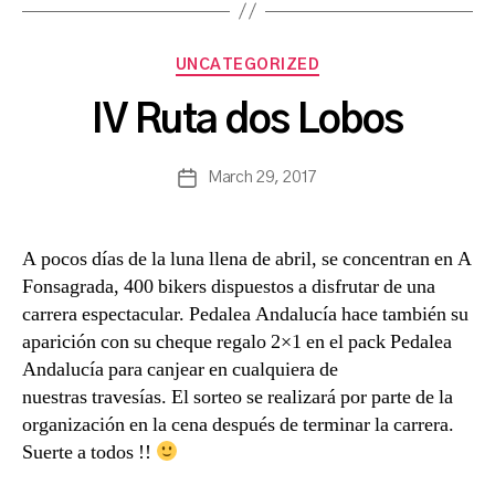
B
Categories
UNCATEGORIZED
y
a
IV Ruta dos Lobos
s
a
Post
March 29, 2017
n
Post
author
c
date
h
b
A pocos días de la luna llena de abril, se concentran en A
a
Fonsagrada, 400 bikers dispuestos a disfrutar de una
carrera espectacular. Pedalea Andalucía hace también su
aparición con su cheque regalo 2×1 en el pack Pedalea
Andalucía para canjear en cualquiera de
nuestras travesías. El sorteo se realizará por parte de la
organización en la cena después de terminar la carrera.
Suerte a todos !!