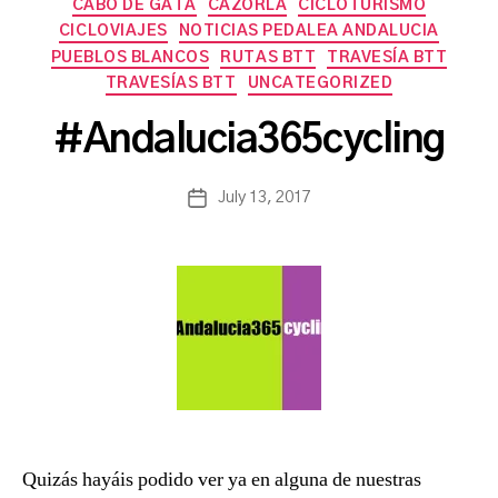
Categories
CABO DE GATA
CAZORLA
CICLOTURISMO
CICLOVIAJES
NOTICIAS PEDALEA ANDALUCIA
PUEBLOS BLANCOS
RUTAS BTT
TRAVESÍA BTT
B
TRAVESÍAS BTT
UNCATEGORIZED
y
a
#Andalucia365cycling
s
a
Post
July 13, 2017
n
Post
author
c
date
h
b
a
Quizás hayáis podido ver ya en alguna de nuestras