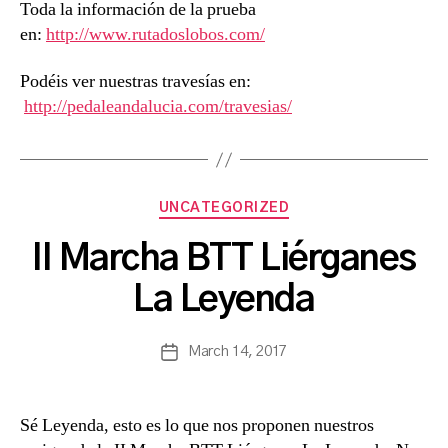
Toda la información de la prueba
en:
http://www.rutadoslobos.com/
Podéis ver nuestras travesías en:
http://pedaleandalucia.com/travesias/
Categories
UNCATEGORIZED
B
II Marcha BTT Liérganes
y
a
La Leyenda
s
a
Post
March 14, 2017
n
Post
author
c
date
h
b
Sé Leyenda, esto es lo que nos proponen nuestros
a