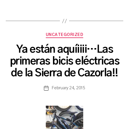
Categories
UNCATEGORIZED
Ya están aquíiiii…Las
B
primeras bicis eléctricas
y
a
de la Sierra de Cazorla!!
s
a
Post
February 24, 2015
n
Post
author
c
date
h
b
a