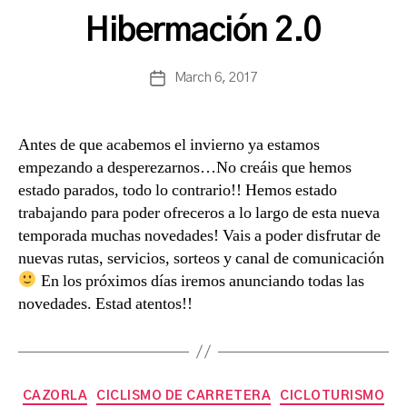
a
Hibermación 2.0
s
a
Post
March 6, 2017
n
Post
author
c
date
h
b
Antes de que acabemos el invierno ya estamos
a
empezando a desperezarnos…No creáis que hemos
estado parados, todo lo contrario!! Hemos estado
trabajando para poder ofreceros a lo largo de esta nueva
temporada muchas novedades! Vais a poder disfrutar de
nuevas rutas, servicios, sorteos y canal de comunicación
En los próximos días iremos anunciando todas las
novedades. Estad atentos!!
Categories
CAZORLA
CICLISMO DE CARRETERA
CICLOTURISMO