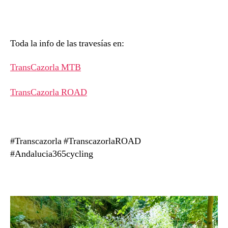
Toda la info de las travesías en:
TransCazorla MTB
TransCazorla ROAD
#Transcazorla #TranscazorlaROAD
#Andalucia365cycling