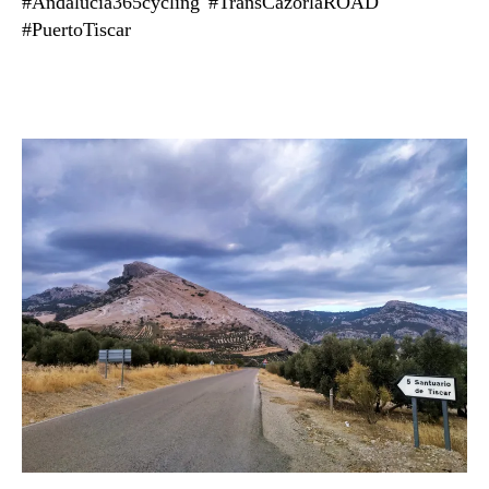
#Andalucia365cycling #TransCazorlaROAD
#PuertoTiscar