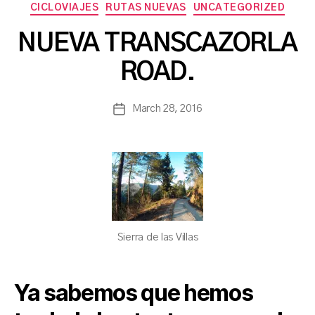
CICLOVIAJES
RUTAS NUEVAS
UNCATEGORIZED
B
NUEVA TRANSCAZORLA
y
a
ROAD.
s
a
Post
March 28, 2016
n
Post
author
c
date
h
b
a
Sierra de las Villas
Ya sabemos que hemos