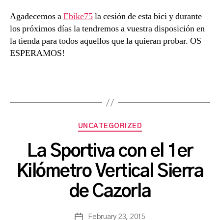
Agadecemos a
Ebike75
la cesión de esta bici y durante
los próximos días la tendremos a vuestra disposición en
la tienda para todos aquellos que la quieran probar. OS
ESPERAMOS!
Categories
UNCATEGORIZED
La Sportiva con el 1er
B
Kilómetro Vertical Sierra
y
a
de Cazorla
s
a
Post
February 23, 2015
n
Post