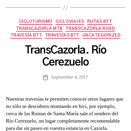
Categories
CICLOTURISMO
CICLOVIAJES
RUTAS BTT
TRANSCAZORLA MTB
TRANSCAZORLA ROAD
TRAVESÍA BTT
TRAVESÍAS BTT
UNCATEGORIZED
B
TransCazorla. Río
y
a
Cerezuelo
s
a
Post
September 4, 2017
n
Post
author
c
date
h
b
Nuestras travesías te permiten conocer otros lugares que
a
no sólo se descubren montando en bici, por ejemplo,
cerca de las Ruinas de Santa María sale el sendero del
Río Cerezuelo, un lugar completamente recomendable
para dar un paseo en vuestra estancia en Cazorla.