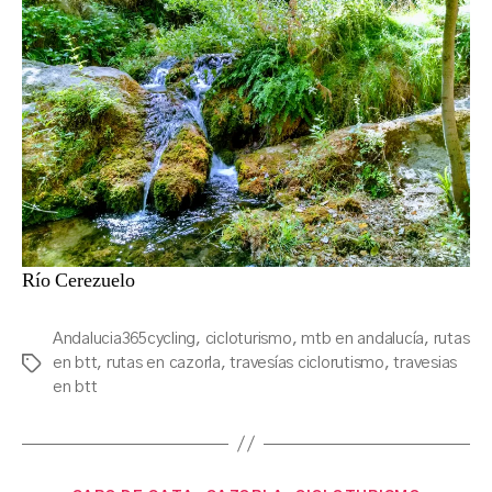
Río Cerezuelo
Andalucia365cycling
,
cicloturismo
,
mtb en andalucía
,
rutas
en btt
,
rutas en cazorla
,
travesías ciclorutismo
,
travesias
Tags
en btt