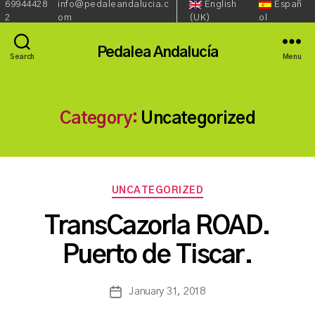
69944428
info@pedaleandalucia.c
English
Españ
Redes
Language::
Phone:
Email:
2
om
(UK)
ol
Sociales::
Pedalea Andalucía
Search
Menu
Category:
Uncategorized
Categories
UNCATEGORIZED
B
TransCazorla ROAD.
y
a
Puerto de Tiscar.
s
a
Post
January 31, 2018
n
Post
author
c
date