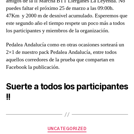
amigos de la II Marcha BTT Liérganes La Leyenda. No
puedes faltar el próximo 25 de marzo a las 09:00h.
47Km y 2000 m de desnivel acumulado. Esperemos que
este segundo año el tiempo respete un poco más a todos
los participantes y miembros de la organización.
Pedalea Andalucía como en otras ocasiones sorteará un
2×1 de nuestro pack Pedalea Andalucía, entre todos
aquellos corredores de la prueba que compartan en
Facebook la publicación.
Suerte a todos los participantes
!!
B
Categories
UNCATEGORIZED
y