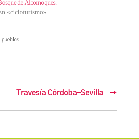
Bosque de Alcornoques.
En «cicloturismo»
,
pueblos
Travesía Córdoba-Sevilla
→