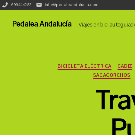
Redes
Lenguaje::
699444282
info@pedaleandalucia.com
Phone:
Email:
Sociales::
Pedalea Andalucía
Viajes en bici autoguiad
BICICLETA ELÉCTRICA
CADIZ
SACACORCHOS
Tra
Pu