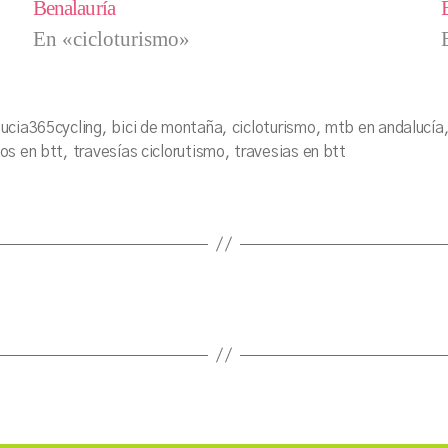
Benalauría
En «cicloturismo»
ucia365cycling
,
bici de montaña
,
cicloturismo
,
mtb en andalucía
s
os en btt
,
travesías ciclorutismo
,
travesias en btt