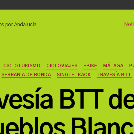
Noti
os por Andalucía
Categorías
CICLOTURISMO
CICLOVIAJES
EBIKE
MÁLAGA
P
SERRANIA DE RONDA
SINGLETRACK
TRAVESÍA BTT
vesía BTT de
P
eblos Blan
o
r