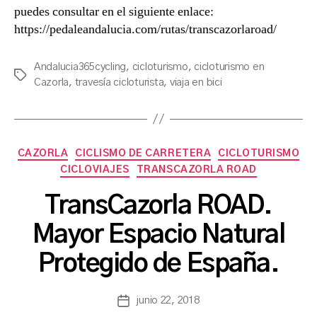
puedes consultar en el siguiente enlace:
https://pedaleandalucia.com/rutas/transcazorlaroad/
Andalucia365cycling
,
cicloturismo
,
cicloturismo en
Etiquetas
Cazorla
,
travesía cicloturista
,
viaja en bici
Categorías
CAZORLA
CICLISMO DE CARRETERA
CICLOTURISMO
CICLOVIAJES
TRANSCAZORLA ROAD
TransCazorla ROAD.
P
Mayor Espacio Natural
o
r
Protegido de España.
a
s
a
Autor
junio 22, 2018
Fecha
n
de
de