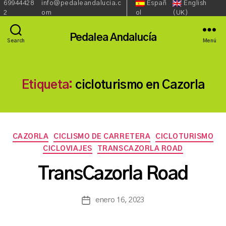
69944428
info@pedaleandalucia.c
Españ
English
Redes
Lenguaje::
Phone:
Email:
2
om
ol
(UK)
Sociales::
Pedalea Andalucía
Search
Menú
Etiqueta:
cicloturismo en Cazorla
Categorías
CAZORLA
CICLISMO DE CARRETERA
CICLOTURISMO
P
CICLOVIAJES
TRANSCAZORLA ROAD
o
r
TransCazorla Road
a
s
a
Autor
enero 16, 2023
Fecha
n
de
de
c
la
la