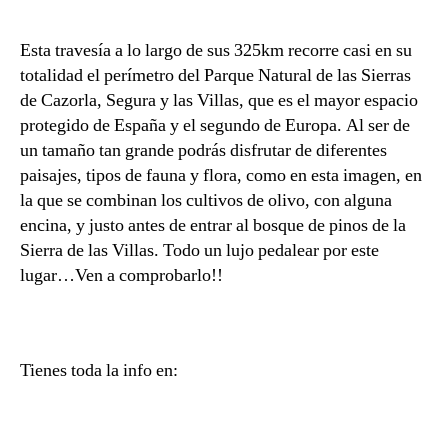
c
la
la
h
entrada
entrada
Esta travesía a lo largo de sus 325km recorre casi en su
b
totalidad el perímetro del Parque Natural de las Sierras
a
de Cazorla, Segura y las Villas, que es el mayor espacio
protegido de España y el segundo de Europa. Al ser de
un tamaño tan grande podrás disfrutar de diferentes
paisajes, tipos de fauna y flora, como en esta imagen, en
la que se combinan los cultivos de olivo, con alguna
encina, y justo antes de entrar al bosque de pinos de la
Sierra de las Villas. Todo un lujo pedalear por este
lugar…Ven a comprobarlo!!
Tienes toda la info en: