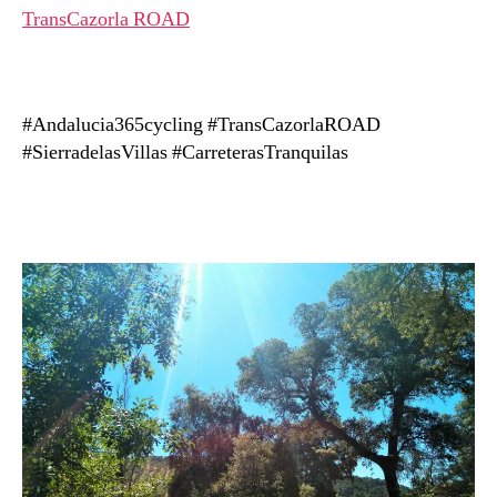
TransCazorla ROAD
#Andalucia365cycling #TransCazorlaROAD
#SierradelasVillas #CarreterasTranquilas