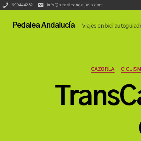
Redes
Language::
699444282
info@pedaleandalucia.com
Phone:
Email:
Sociales::
Pedalea Andalucía
Viajes en bici autoguiad
CAZORLA
CICLIS
TransC