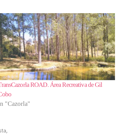
TransCazorla ROAD. Área Recreativa de Gil
Cobo
In "Cazorla"
ista
,