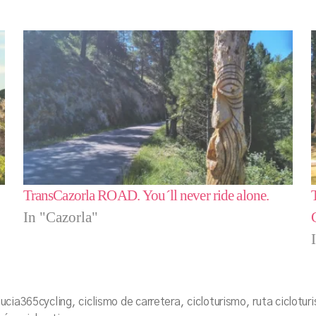
TransCazorla ROAD. You´ll never ride alone.
In "Cazorla"
ucia365cycling
,
ciclismo de carretera
,
cicloturismo
,
ruta ciclotur