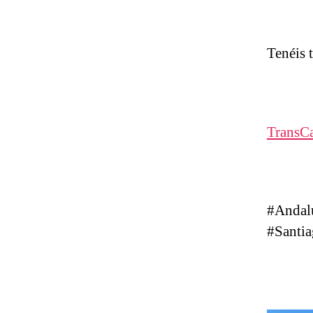
Tenéis 
TransC
#Andal
#Santi