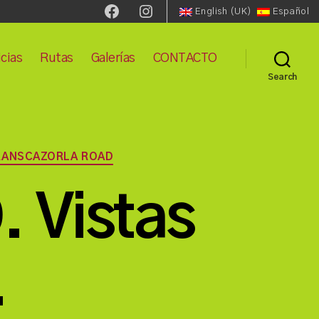
Facebook
Instagram
English (UK)
Español
cias
Rutas
Galerías
CONTACTO
Search
RANSCAZORLA ROAD
 Vistas
.