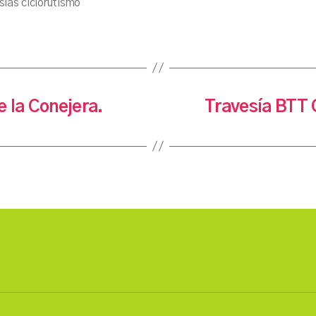
sías ciclorutismo
 la Conejera.
Travesía BTT 