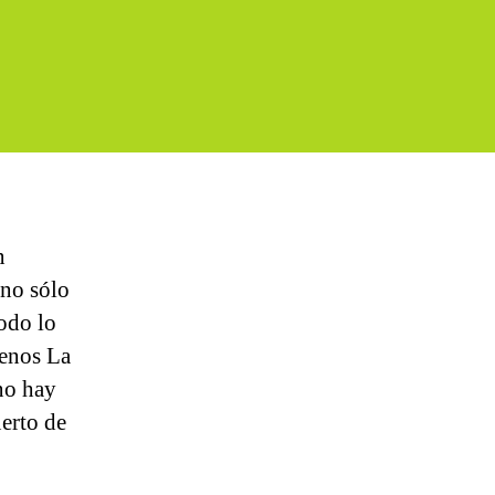
n
 no sólo
odo lo
menos La
 no hay
uerto de