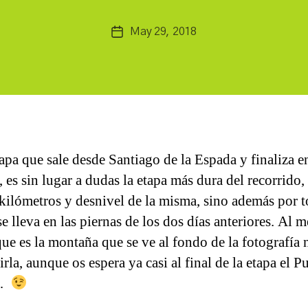
a
Post
May 29, 2018
n
Post
author
c
date
h
b
a
tapa que sale desde Santiago de la Espada y finaliza e
 es sin lugar a dudas la etapa más dura del recorrido,
 kilómetros y desnivel de la misma, sino además por t
se lleva en las piernas de los dos días anteriores. Al 
que es la montaña que se ve al fondo de la fotografía
rla, aunque os espera ya casi al final de la etapa el P
r…