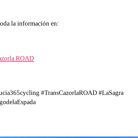
toda la información en:
azorla ROAD
ucia365cycling #TransCazorlaROAD #LaSagra
agodelaEspada