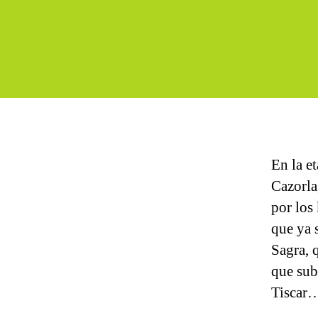
En la e
Cazorla,
por los
que ya 
Sagra, 
que subi
Tisca