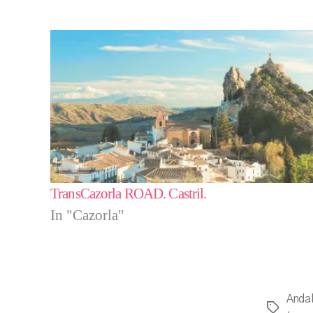
TransCazorla ROAD. Castril.
In "Cazorla"
Andal
Tags