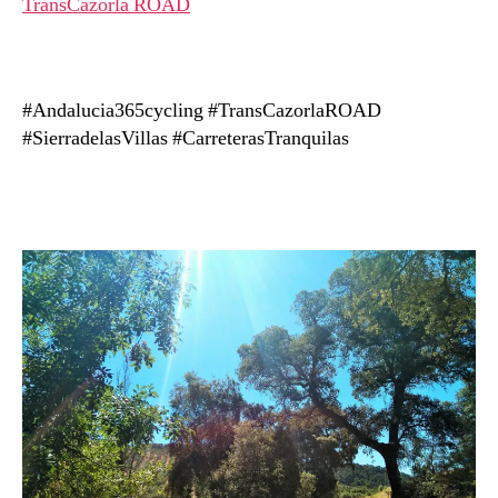
TransCazorla ROAD
#Andalucia365cycling #TransCazorlaROAD
#SierradelasVillas #CarreterasTranquilas