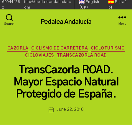
69944428
info@pedaleandalucia.c
English
Españ
Redes
Language::
Phone:
Email:
2
om
(UK)
ol
Sociales::
Pedalea Andalucía
Search
Menu
Categories
CAZORLA
CICLISMO DE CARRETERA
CICLOTURISMO
CICLOVIAJES
TRANSCAZORLA ROAD
TransCazorla ROAD.
B
Mayor Espacio Natural
y
a
Protegido de España.
s
a
Post
June 22, 2018
n
Post
author
c
date
h
b