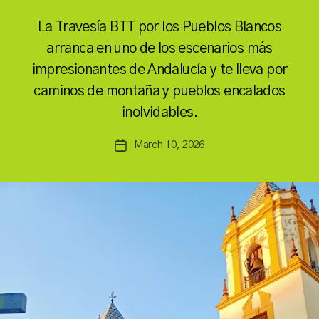
La Travesía BTT por los Pueblos Blancos
arranca en uno de los escenarios más
B
impresionantes de Andalucía y te lleva por
y
caminos de montaña y pueblos encalados
a
inolvidables.
s
a
Post
March 10, 2026
n
Post
author
c
date
h
b
a