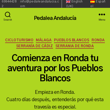
69944428
info@pedaleandalucia.c
English
Españ
Redes
Language::
Phone:
Email:
2
om
(UK)
ol
Sociales::
Pedalea Andalucía
Search
Menu
Categories
CICLOTURISMO
MÁLAGA
PUEBLOS BLANCOS
RONDA
SERRANÍA DE CÁDIZ
SERRANIA DE RONDA
Comienza en Ronda tu
aventura por los Pueblos
Blancos
Empieza en Ronda.
Cuatro días después, entenderás por qué esta
travesía es especial.